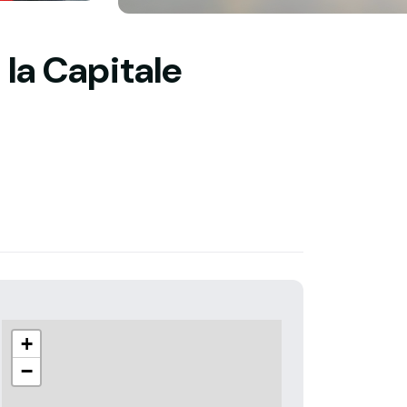
la Capitale
+
−