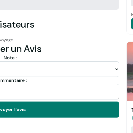
isateurs
voyage.
er un Avis
Note :
mmentaire :
voyer l'avis