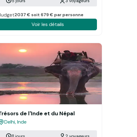
5 jours
3 voyageurs
Budget
2037 € soit 679 € par personne
Voir les détails
Trésors de l'Inde et du Népal
Delhi, Inde
11 jours
2 voyageurs