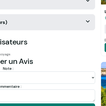
urs)
isateurs
voyage.
er un Avis
Note :
mmentaire :