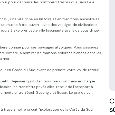
séjour pour découvrir les nombreux trésors que Séoul a à
gju, une ville riche en histoire et en traditions ancestrales.
un musée à ciel ouvert, avec des vestiges de civilisations
ours à explorer cette ville fascinante avant de vous diriger
côtière connue pour ses paysages atypiques. Vous passerez
e côtière, à admirer les maisons colorées nichées dans les
la mer.
 jour en Corée du Sud avant de prendre votre vol de retour.
un petit-déjeuner quotidien pour bien commencer chaque
ossier, les transferts privés aller-retour de l'aéroport à
lacements entre Séoul, Gyeongju et Busan. Le prix de ce
C
s
à travers notre circuit "Exploration de la Corée du Sud :