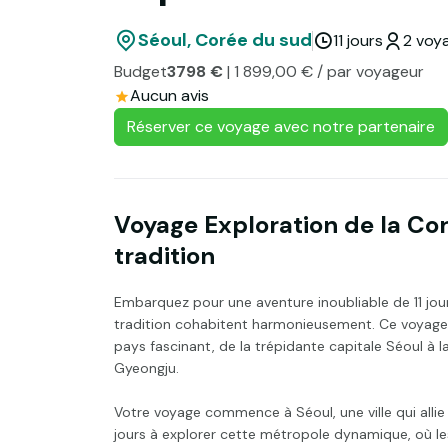
Séoul, Corée du sud
11 jours
2 voy
Budget
3798 €
| 1 899,00 € / par voyageur
Aucun avis
Réserver ce voyage avec notre partenaire
Voyage Exploration de la Cor
tradition
Embarquez pour une aventure inoubliable de 11 jour
tradition cohabitent harmonieusement. Ce voyage p
pays fascinant, de la trépidante capitale Séoul à la
Gyeongju.
Votre voyage commence à Séoul, une ville qui allie
jours à explorer cette métropole dynamique, où le