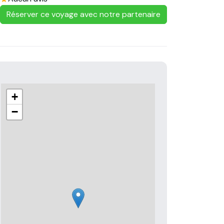
Réserver ce voyage avec notre partenaire
+
−