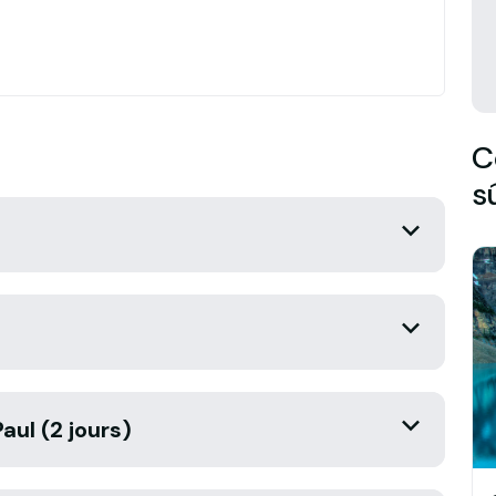
C
s
aul (2 jours)