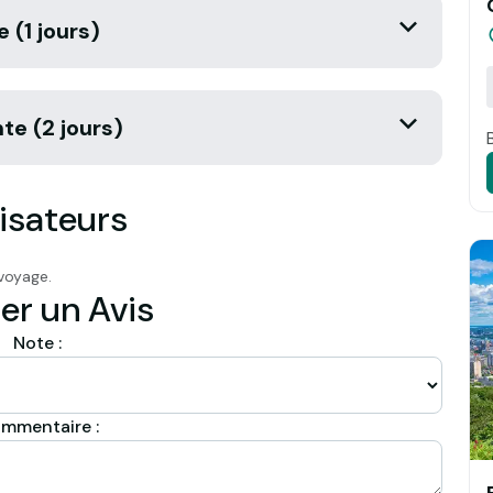
e (1 jours)
nte (2 jours)
isateurs
voyage.
er un Avis
Note :
mmentaire :