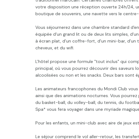
traditionnel marocain. Certaines chambres offrent 
votre disposition une réception ouverte 24h/24, un
boutique de souvenirs, une navette vers le centre-v
Vous séjournerez dans une chambre standard d'envir
équipée d'un grand lit ou de deux lits simples, d'un
à écran plat, d'un coffre-fort, d'un mini-bar, d'un
cheveux, et du wifi.
L'hôtel propose une formule "tout inclus" qui com
principal, où vous pourrez découvrir des saveurs lo
alcoolisées ou non et les snacks. Deux bars sont é
Les animateurs francophones du Mondi Club vous p
ainsi que des animations nocturnes. Vous pourrez p
du basket-ball, du volley-ball, du tennis, du footba
Spa* vous fera voyager dans une myriade magique 
Pour les enfants, un mini-club avec aire de jeux e
Le séjour comprend le vol aller-retour, les transfe