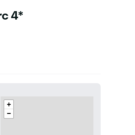
rc 4*
+
−