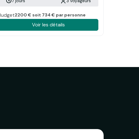
7 jours
3 voyageurs
Budget
2200 € soit 734 € par personne
Voir les détails