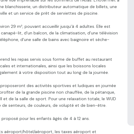
une vue imprenable sur les sommets de l'Atlas. L'hôtel met à
e blanchisserie, un distributeur automatique de billets, une
ille et un service de prêt de serviettes de piscine.
on 29 m², pouvant accueillir jusqu'à 4 adultes. Elle est
 canapé-lit, d'un balcon, de la climatisation, d'une télévision
 téléphone, d'une salle de bains avec baignoire et sèche-
prend les repas servis sous forme de buffet au restaurant
cales et internationales, ainsi que les boissons locales
galement à votre disposition tout au long de la journée.
roposeront des activités sportives et ludiques en journée
rofiter de la grande piscine non chauffée, de la pétanque,
ll et de la salle de sport. Pour une relaxation totale, le WUD
de senteurs, de couleurs, de volupté et de bien-être.
st proposé pour les enfants âgés de 4 à 12 ans.
rts aéroport/hôtel/aéroport, les taxes aéroport et