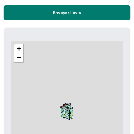
Envoyer l'avis
+
−