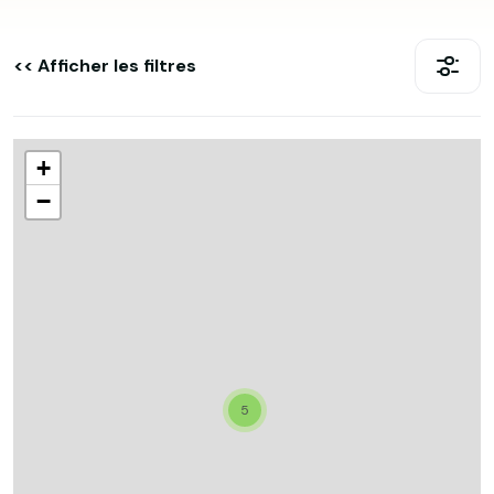
<< Afficher les filtres
+
−
5