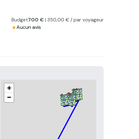
Budget
700 €
| 350,00 € / par voyageur
Aucun avis
+
−