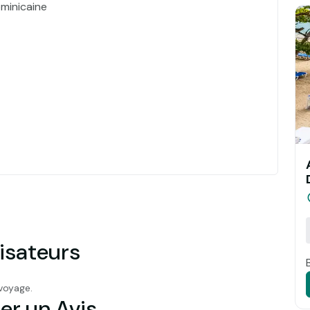
minicaine
isateurs
voyage.
er un Avis