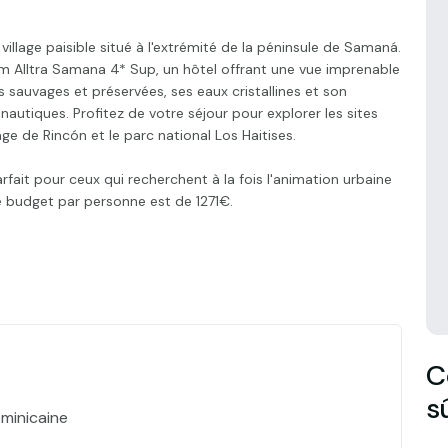
village paisible situé à l'extrémité de la péninsule de Samaná.
m Alltra Samana 4* Sup, un hôtel offrant une vue imprenable
es sauvages et préservées, ses eaux cristallines et son
nautiques. Profitez de votre séjour pour explorer les sites
ge de Rincón et le parc national Los Haitises.
arfait pour ceux qui recherchent à la fois l'animation urbaine
Le budget par personne est de 1271€.
C
s
minicaine