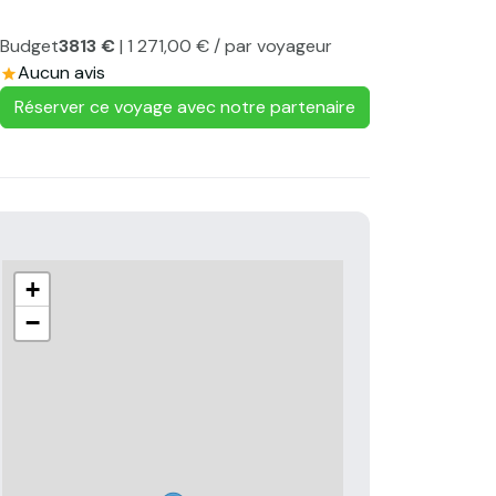
Budget
3813 €
| 1 271,00 € / par voyageur
Aucun avis
Réserver ce voyage avec notre partenaire
+
−