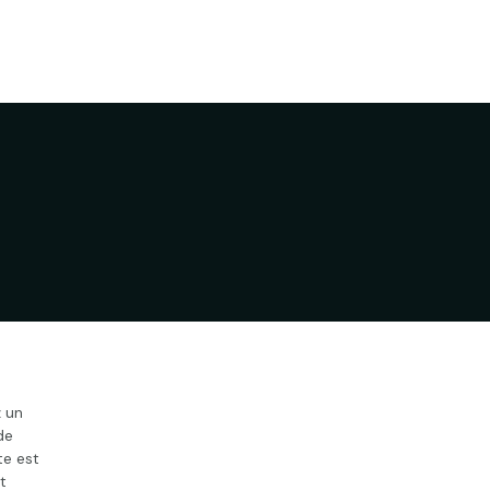
 un
de
te est
t