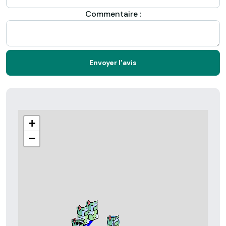
Commentaire :
Envoyer l'avis
+
−