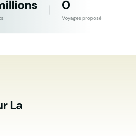
millions
0
s.
Voyages proposé
r La