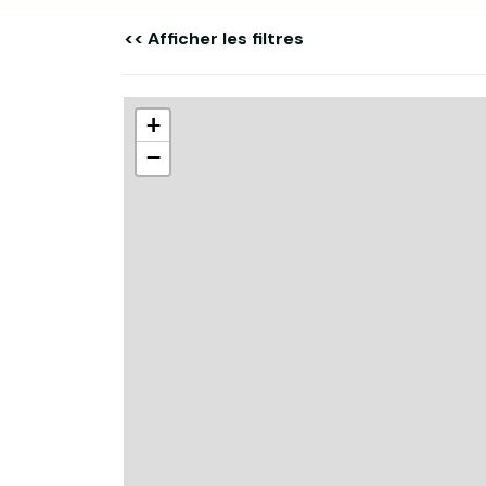
<< Afficher les filtres
+
−