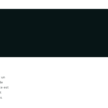
 un
de
te est
t
s.