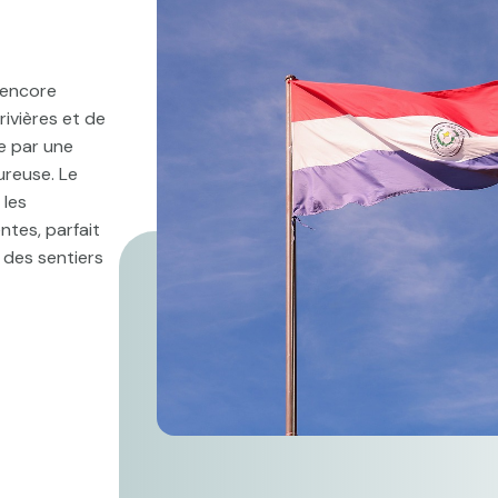
 encore
ivières et de
e par une
ureuse. Le
 les
ntes, parfait
 des sentiers