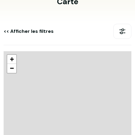
Carte
<< Afficher les filtres
+
−