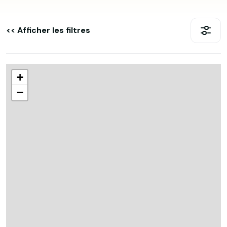
<< Afficher les filtres
+
−