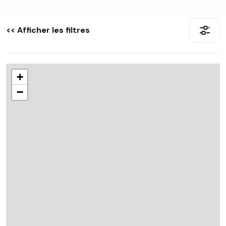
<< Afficher les filtres
+
−