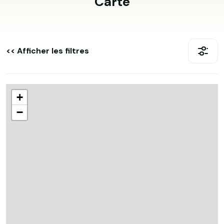
Carte
<< Afficher les filtres
+
−