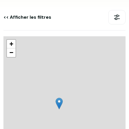
<< Afficher les filtres
+
−