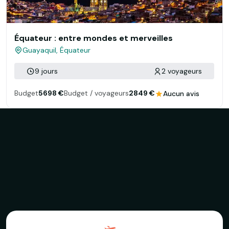
Équateur : entre mondes et merveilles
Guayaquil, Équateur
9 jours
2 voyageurs
Budget
5698 €
Budget / voyageurs
2849 €
Aucun avis