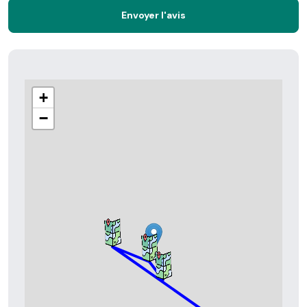
Envoyer l'avis
+
−