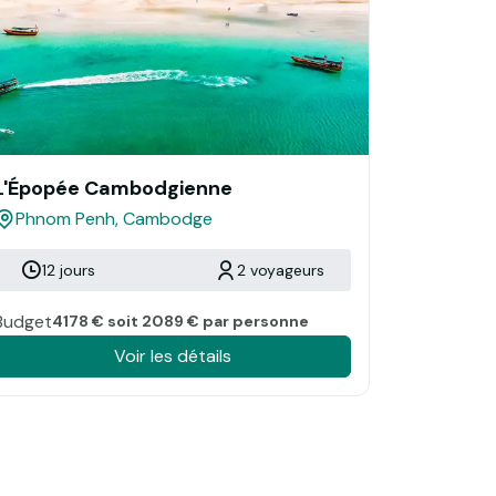
L'Épopée Cambodgienne
Phnom Penh, Cambodge
12 jours
2 voyageurs
Budget
4178 € soit 2089 € par personne
Voir les détails