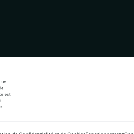
 un
de
te est
t
s.