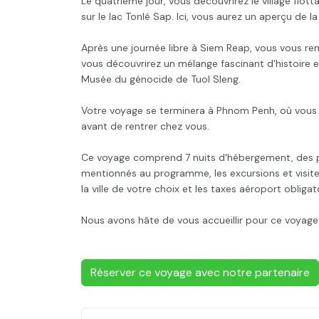
Le quatrième jour, vous découvrirez le village fl
sur le lac Tonlé Sap. Ici, vous aurez un aperçu de l
Après une journée libre à Siem Reap, vous vous re
vous découvrirez un mélange fascinant d'histoire et
Musée du génocide de Tuol Sleng.
Votre voyage se terminera à Phnom Penh, où vous a
avant de rentrer chez vous.
Ce voyage comprend 7 nuits d'hébergement, des pet
mentionnés au programme, les excursions et visites 
la ville de votre choix et les taxes aéroport obliga
Nous avons hâte de vous accueillir pour ce voyage
Réserver ce voyage avec notre partenaire