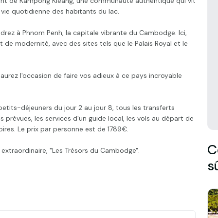
ottant de Kampong Kleang, une communauté authentique qui vit
a vie quotidienne des habitants du lac.
ndrez à Phnom Penh, la capitale vibrante du Cambodge. Ici,
 de modernité, avec des sites tels que le Palais Royal et le
urez l'occasion de faire vos adieux à ce pays incroyable
its-déjeuners du jour 2 au jour 8, tous les transferts
prévues, les services d'un guide local, les vols au départ de
toires. Le prix par personne est de 1789€.
C
 extraordinaire, "Les Trésors du Cambodge".
s